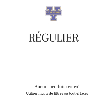
L
RÉGULIER
E
R
E
Aucun produit trouvé
C
Utiliser moins de filtres ou
tout effacer