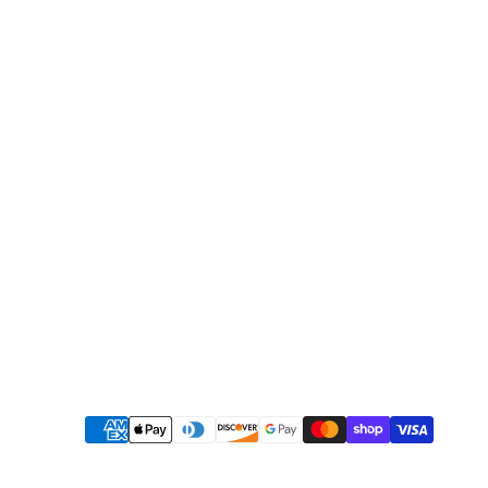
Méthodes
de
payement