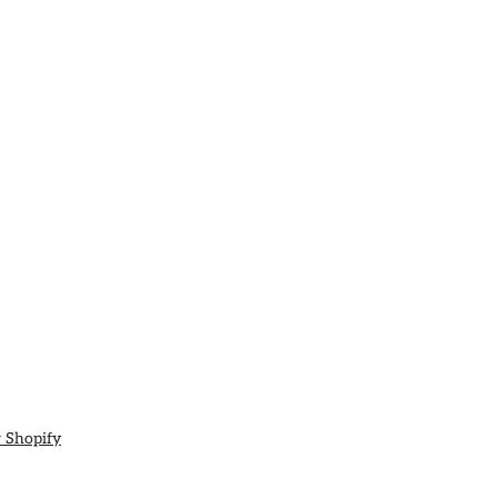
U
E
I
L
:
 Shopify