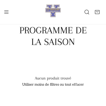
ER AU CONTENU
L
PROGRAMME DE
E
LA SAISON
R
E
C
Aucun produit trouvé
Utiliser moins de filtres ou
tout effacer
U
E