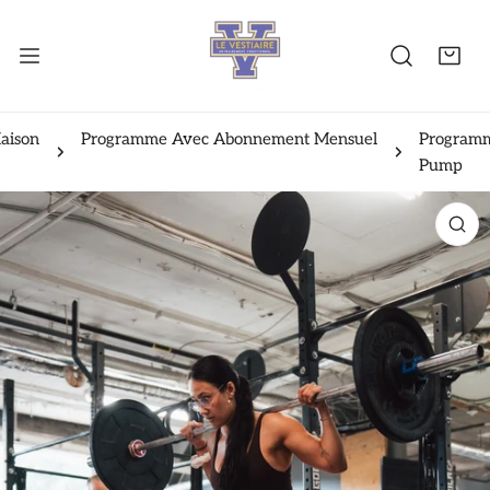
ER AU CONTENU
aison
Programme Avec Abonnement Mensuel
Program
Pump
NFORMATIONS SUR LE PRODUIT