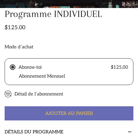
Programme INDIVIDUEL
OUVRIR LE MÉDIA DANS LA VUE GALERIE
Prix
$125.00
habituel
Mode d’achat
Abonne-toi
$125.00
Abonnement Mensuel
Détail de l’abonnement
AJOUTER AU PANIER
DÉTAILS DU PROGRAMME