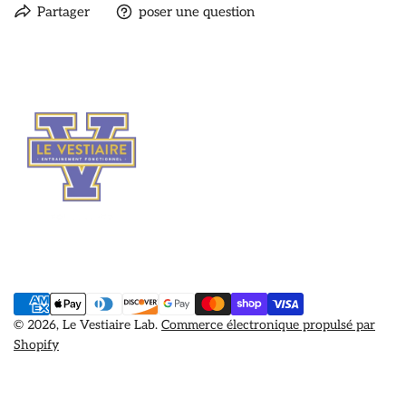
Partager
poser une question
Méthodes
de
© 2026,
Le Vestiaire Lab
.
Commerce électronique propulsé par
Shopify
payement